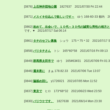
[3876]
上石神井団地公園
1827637 2021/07/30 Fri 22:44
[3871]
メスイキ仕込んで欲しいです～
ゆう 168-60-33 都内 20
[3862]
改めて、出会いで、１０代～３０代の誠実な男性の相方と
です。♥️ 2021/07/17 Sat 06:14
[3861]
タチのセフレ募集
シュウ 175＊75＊32 2021/07/17 
[3858]
バリタチさん
トシ 165*60*58 2021/07/16 Fri 09:
[3849]
群馬県太田市で
ゆう 165#63#31 2021/07/09 Fri 0
[3846]
週末夜に
まぁ 178.82.33 2021/07/06 Tue 13:07
[3844]
脇舐め回し
y1726021 2021/07/05 Mon 11:52
[3837]
東京で
ヒロ 173*68*32 2021/06/23 Wed 23:50
[3830]
バリウケです、
1827638 2021/06/14 Mon 23:30