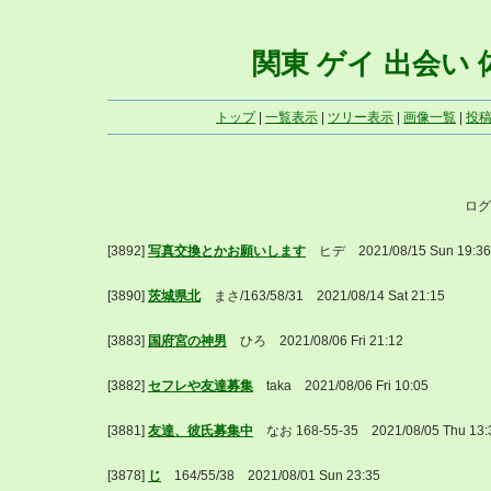
関東 ゲイ 出会い 体写
トップ
|
一覧表示
|
ツリー表示
|
画像一覧
|
投
ログ
[3892]
写真交換とかお願いします
ヒデ 2021/08/15 Sun 19
[3890]
茨城県北
まさ/163/58/31 2021/08/14 Sat 21:15
[3883]
国府宮の神男
ひろ 2021/08/06 Fri 21:12
[3882]
セフレや友達募集
taka 2021/08/06 Fri 10:05
[3881]
友達、彼氏募集中
なお 168-55-35 2021/08/05 Thu 
[3878]
じ
164/55/38 2021/08/01 Sun 23:35