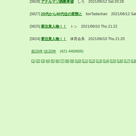
[3828]
アナルマゾ調教希望
しろ 2021/06/12 Sat 20:28
[3827]
20代から40代位の変態と
funTadachan 2021/06/12 S
[3825]
要注意人物！！
トシ 2021/06/10 Thu 21:22
[3824]
要注意人物！！
体育会系 2021/06/10 Thu 21:20
前20件
|
次20件
(421-440/600)
[
1
] [
2
] [
3
] [
4
] [
5
] [
6
] [
7
] [
8
] [
9
] [
10
] [
11
] [
12
] [
13
] [
14
] [
15
] [
16
] [
17
] [
18