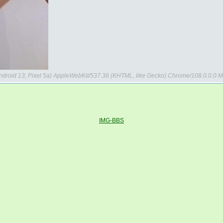
 Android 13; Pixel 5a) AppleWebKit/537.36 (KHTML, like Gecko) Chrome/108.0.0.0
5
IMG-BBS