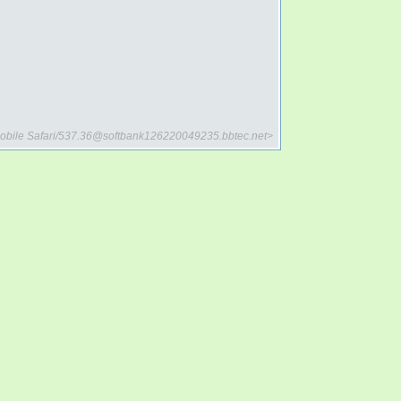
 Mobile Safari/537.36@softbank126220049235.bbtec.net>