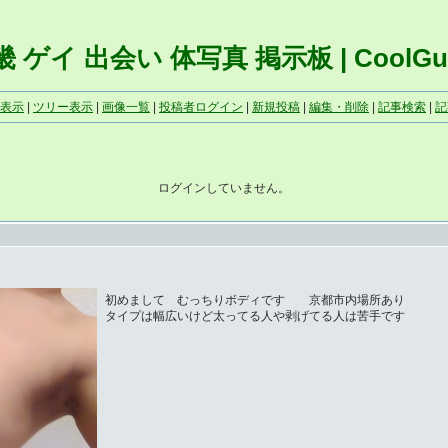
 ゲイ 出会い 体写真 掲示板 | CoolGu
表示
|
ツリー表示
|
画像一覧
|
投稿者ログイン
|
新規投稿
|
編集・削除
|
記事検索
|
記
ログインしていません。
初めまして むっちりボディです 京都市内場所あり
タイプは幅広いけど太ってる人や剥げてる人は苦手です