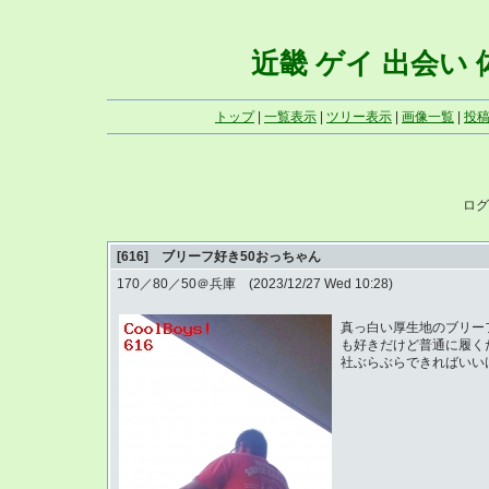
近畿 ゲイ 出会い 体写
トップ
|
一覧表示
|
ツリー表示
|
画像一覧
|
投
ログ
[616] ブリーフ好き50おっちゃん
170／80／50＠兵庫 (2023/12/27 Wed 10:28)
真っ白い厚生地のブリー
も好きだけど普通に履く
社ぶらぶらできればいい