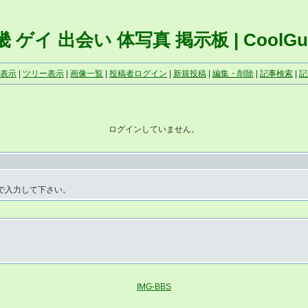
 ゲイ 出会い 体写真 掲示板 | CoolGu
表示
|
ツリー表示
|
画像一覧
|
投稿者ログイン
|
新規投稿
|
編集・削除
|
記事検索
|
記
ログインしていません。
で入力して下さい。
IMG-BBS