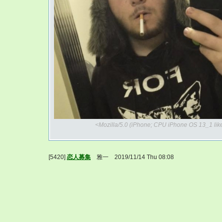
<Mozilla/5.0 (iPhone; CPU iPhone OS 13_1 li
[5420]
恋人募集
雅一 2019/11/14 Thu 08:08