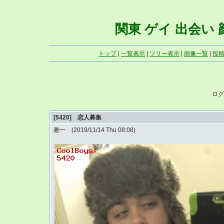
関東 ゲイ 出会い 顔写
トップ
|
一覧表示
|
ツリー表示
|
画像一覧
|
投
ログ
[5420] 恋人募集
雅一 (2019/11/14 Thu 08:08)