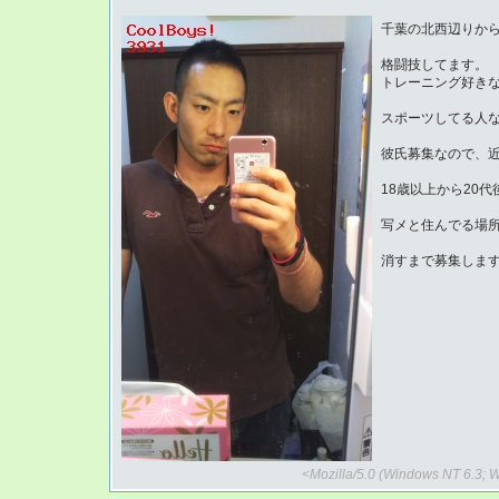
千葉の北西辺りから、
格闘技してます。
トレーニング好き
スポーツしてる人
彼氏募集なので、近
18歳以上から20代
写メと住んでる場所
消すまで募集しま
<Mozilla/5.0 (Windows NT 6.3; 