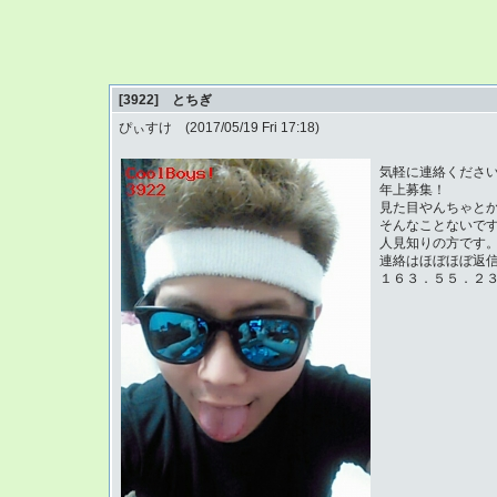
[3922] とちぎ
ぴぃすけ (2017/05/19 Fri 17:18)
気軽に連絡くださ
年上募集！
見た目やんちゃと
そんなことないで
人見知りの方です
連絡はほぼほぼ返
１６３．５５．２