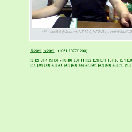
<Mozilla/5.0 (Windows NT 10.0; WOW64) AppleWebKit/5
前20件
|
次20件
(1061-1077/1200)
[
1
] [
2
] [
3
] [
4
] [
5
] [
6
] [
7
] [
8
] [
9
] [
10
] [
11
] [
12
] [
13
] [
14
] [
15
] [
16
] [
17
] [
18
[
37
] [
38
] [
39
] [
40
] [
41
] [
42
] [
43
] [
44
] [
45
] [
46
] [
47
] [
48
] [
49
] [
50
] [
51
] 