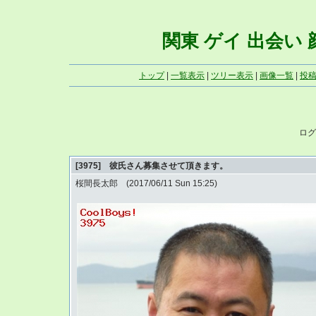
関東 ゲイ 出会い 顔写
トップ
|
一覧表示
|
ツリー表示
|
画像一覧
|
投
ログ
[3975] 彼氏さん募集させて頂きます。
桜間長太郎 (2017/06/11 Sun 15:25)