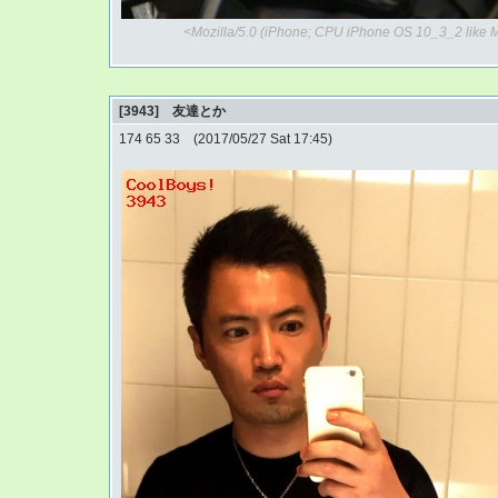
<Mozilla/5.0 (iPhone; CPU iPhone OS 10_3_2 like
[3943] 友達とか
174 65 33 (2017/05/27 Sat 17:45)