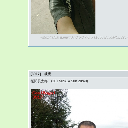
<Mozilla/5.0 (Linux; Android 7.0; XT1650 Build/NCLS2
[3917] 彼氏
桜間長太郎 (2017/05/14 Sun 20:49)