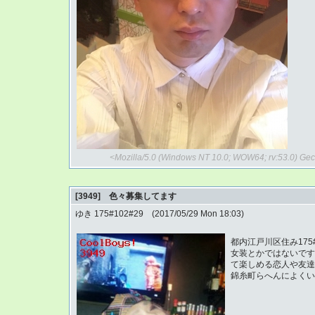
<Mozilla/5.0 (Windows NT 10.0; WOW64; rv:53.0) G
[3949] 色々募集してます
ゆき 175#102#29 (2017/05/29 Mon 18:03)
都内江戸川区住み175#
女装とかではないです
て楽しめる恋人や友達
錦糸町らへんによくい