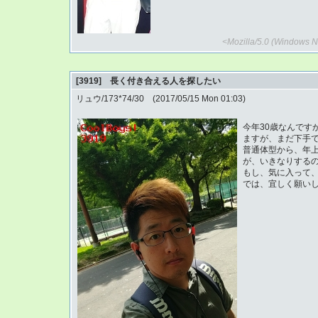
<Mozilla/5.0 (Windows NT
[3919] 長く付き合える人を探したい
リュウ/173*74/30 (2017/05/15 Mon 01:03)
今年30歳なんです
ますが、まだ下手
普通体型から、年上
が、いきなりする
もし、気に入って
では、宜しく願い