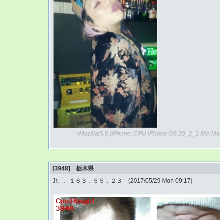
<Mozilla/5.0 (iPhone; CPU iPhone OS 10_2_1 like Ma
[3948] 栃木県
Jr、、１６３．５５．２３ (2017/05/29 Mon 09:17)