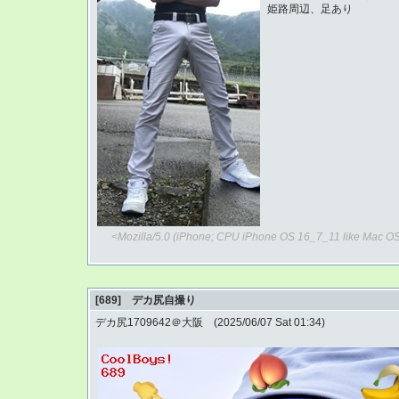
姫路周辺、足あり
<Mozilla/5.0 (iPhone; CPU iPhone OS 16_7_11 like Mac OS
[689] デカ尻自撮り
デカ尻1709642＠大阪 (2025/06/07 Sat 01:34)