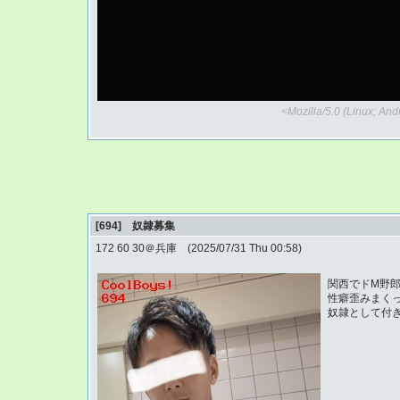
<Mozilla/5.0 (Linux; An
[694] 奴隷募集
172 60 30＠兵庫 (2025/07/31 Thu 00:58)
関西でドM野
性癖歪みまく
奴隷として付