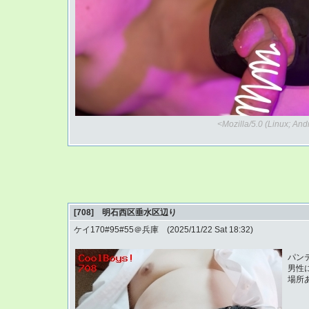
<Mozilla/5.0 (Linux; An
[708] 明石西区垂水区辺り
ケイ170#95#55＠兵庫 (2025/11/22 Sat 18:32)
パン
男性
場所