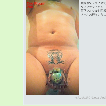
貞操帯でメスイキ
タフマラタチさん
首下ツルツル剃毛
メールお待ちいた
<Mozilla/5.0 (Linux; An