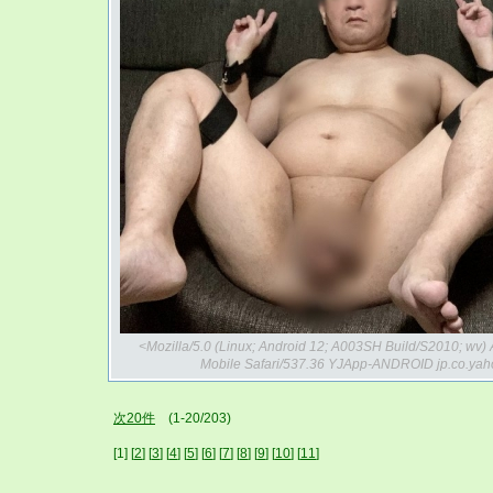
<Mozilla/5.0 (Linux; Android 12; A003SH Build/S2010; wv
Mobile Safari/537.36 YJApp-ANDROID jp.co.yah
次20件
(1-20/203)
[1] [
2
] [
3
] [
4
] [
5
] [
6
] [
7
] [
8
] [
9
] [
10
] [
11
]