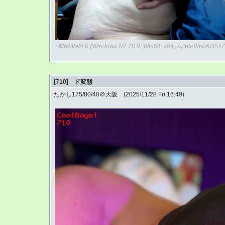
<Mozilla/5.0 (Windows NT 10.0; Win64; x64) AppleWebKit/537
[710] ド変態
たかし175/80/40＠大阪 (2025/11/28 Fri 16:49)