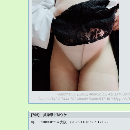
<Mozilla/5.0 (Linux; Android 13; A101XM Bui
Chrome/142.0.7444.102 Mobile Safari/537.36 YJApp-ANDR
[706] 貞操帯ドMウケ
将 173#80#55＠大阪 (2025/11/16 Sun 17:02)