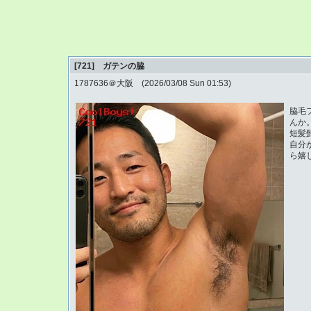
[721] ガテンの脇
1787636＠大阪 (2026/03/08 Sun 01:53)
脇毛
んか
短髪
自分
ら嬉