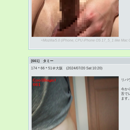
<Mozilla/5.0 (iPhone; CPU iPhone OS 17_5_1 like Mac 
[661] タミー
174＊66＊51＠大阪 (2024/07/20 Sat 10:20)
リバ
今か
舌で
ます