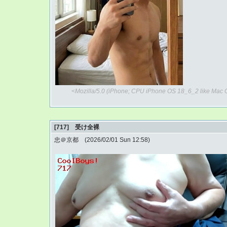
<Mozilla/5.0 (iPhone; CPU iPhone OS 18_6_2 like Mac 
[717] 受け全裸
忠＠京都 (2026/02/01 Sun 12:58)