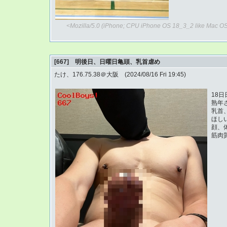
<Mozilla/5.0 (iPhone; CPU iPhone OS 18_3_2 like Mac OS
[667] 明後日、日曜日亀頭、乳首虐め
たけ、176.75.38＠大阪 (2024/08/16 Fri 19:45)
18
熟年
乳首
ほし
顔、
筋肉