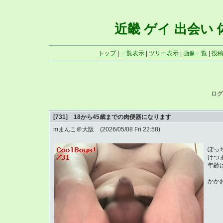
近畿 ゲイ 出会い 体写
トップ
|
一覧表示
|
ツリー表示
|
画像一覧
|
投
ログ
[731] 18から45歳までの肉便器になります
mまんこ＠大阪 (2026/05/08 Fri 22:58)
ぽっ
けつ
年齢
かかお