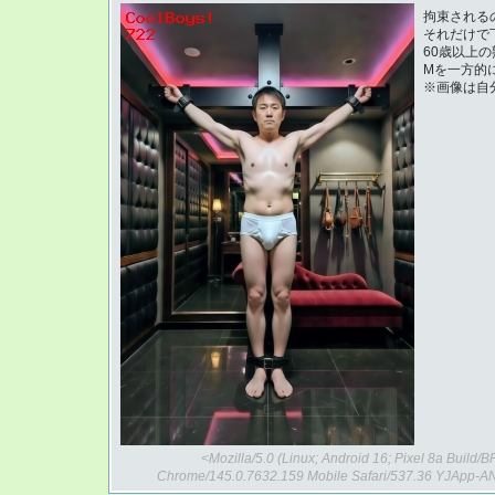
拘束される
それだけで
60歳以上の
Mを一方的
※画像は自
<Mozilla/5.0 (Linux; Android 16; Pixel 8a Buil
Chrome/145.0.7632.159 Mobile Safari/537.36 YJApp-AN