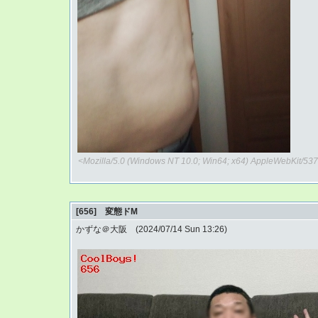
<Mozilla/5.0 (Windows NT 10.0; Win64; x64) AppleWebKit/537
[656] 変態ドM
かずな＠大阪 (2024/07/14 Sun 13:26)