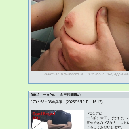
<Mozilla/5.0 (Windows NT 10.0; Win64; x64) AppleWe
[691] 一方的に、金玉拷問責め
170＊58＊36＠兵庫 (2025/06/19 Thu 16:17)
ドSな方に、
一方的に金玉しばかれたい
責め好きなドSな人、スト
よろしくお願いします。