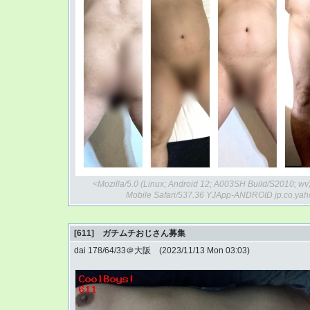
<Mozilla/5.0 (Linux; Android 12; A003SH Build/S2010; w
Mobile Safari/537.36 YJApp-ANDROID jp.co.yah
[611] ガチムチおじさん募集
dai 178/64/33＠大阪 (2023/11/13 Mon 03:03)