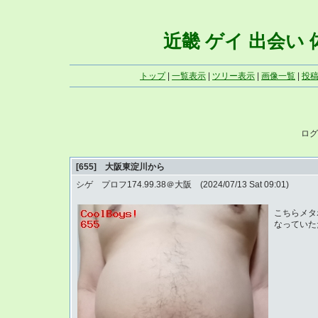
近畿 ゲイ 出会い 体写
トップ
|
一覧表示
|
ツリー表示
|
画像一覧
|
投
ログ
[655] 大阪東淀川から
シゲ プロフ174.99.38＠大阪 (2024/07/13 Sat 09:01)
こちらメタ
なっていた