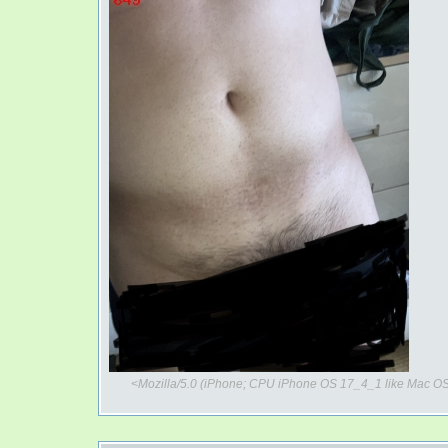
<Mozilla/5.0 (iPhone; CPU iPhone OS 17_4_1 like Mac OS