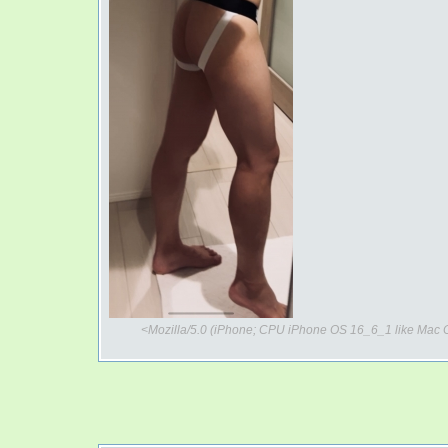
<Mozilla/5.0 (iPhone; CPU iPhone OS 16_6_1 like Mac 