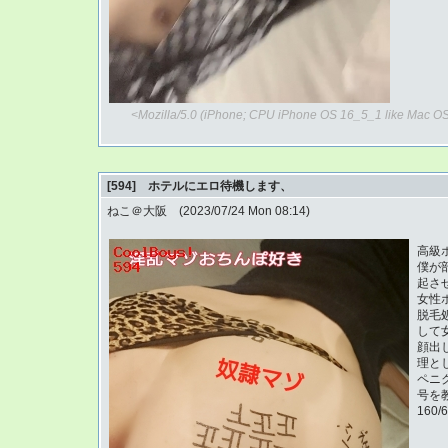
<Mozilla/5.0 (iPhone; CPU iPhone OS 16_5_1 like Mac OS
[594] ホテルにエロ待機します、
ねこ＠大阪 (2023/07/24 Mon 08:14)
高級
僕が
起さ
女性
脱毛
して
顔出
理と
ペニ
号を
160/