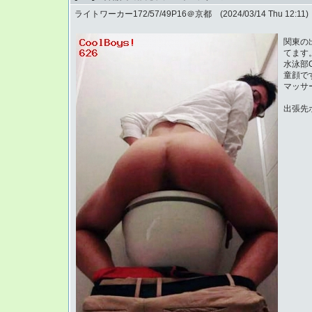
ライトワーカー172/57/49P16＠京都 (2024/03/14 Thu 12:11)
関東の
てます
水泳部
童顔で
マッサ
出張先