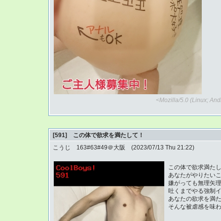
<Mozilla/5.0 (Linux; An
[591] この体で欲求を満たして！
こうじ 163#63#49＠大阪 (2023/07/13 Thu 21:22)
この体で欲求満た
あなたがやりたい
嫌がっても無理矢理
吐くまでやる強制
あなたの欲求を満
そんな被虐感を味