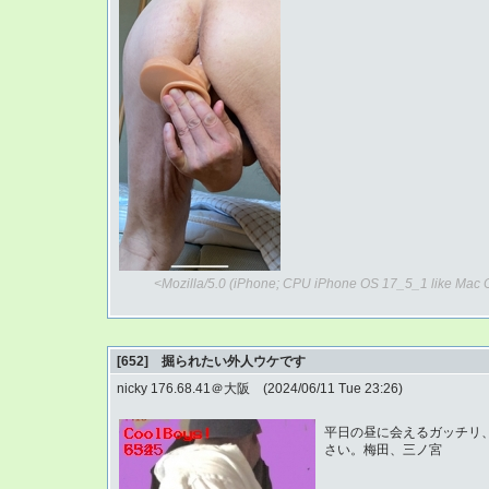
<Mozilla/5.0 (iPhone; CPU iPhone OS 17_5_1 like Mac 
[652] 掘られたい外人ウケです
nicky 176.68.41＠大阪 (2024/06/11 Tue 23:26)
平日の昼に会えるガッチリ
さい。梅田、三ノ宮