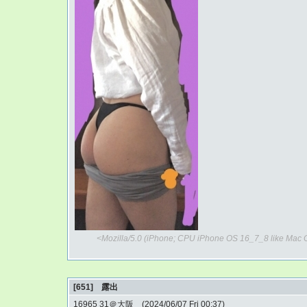
<Mozilla/5.0 (iPhone; CPU iPhone OS 16_7_8 like Mac 
[651] 露出
16965 31＠大阪 (2024/06/07 Fri 00:37)