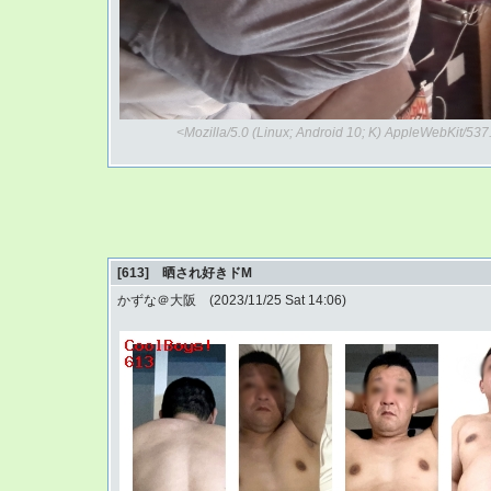
<Mozilla/5.0 (Linux; Android 10; K) AppleWebKit/5
[613] 晒され好きドM
かずな＠大阪 (2023/11/25 Sat 14:06)