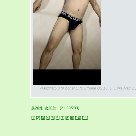
<Mozilla/5.0 (iPhone; CPU iPhone OS 16_5_1 like Mac OS
前20件
|
次20件
(21-39/203)
[
1
] [2] [
3
] [
4
] [
5
] [
6
] [
7
] [
8
] [
9
] [
10
] [
11
]