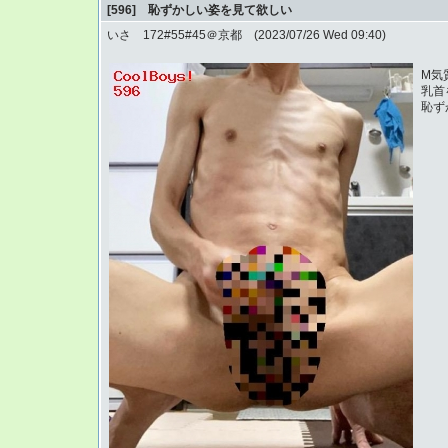
[596] 恥ずかしい姿を見て欲しい
いさ 172#55#45＠京都 (2023/07/26 Wed 09:40)
M気
乳首
恥ず