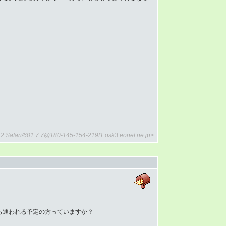
1.2 Safari/601.7.7@180-145-154-219f1.osk3.eonet.ne.jp>
ら通われる予定の方っていますか？