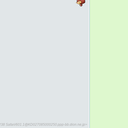
3E238 Safari/601.1@KD027085000250.ppp-bb.dion.ne.jp>