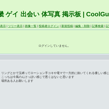
 ゲイ 出会い 体写真 掲示板 | CoolGu
表示
|
ツリー表示
|
画像一覧
|
投稿者ログイン
|
新規投稿
|
編集・削除
|
記事検索
|
記
ログインしていません。
リングとかで玉縛ってローション手コキや電マで一方的に抜いてくれる優しい感
こっちは今風のんけっぽい感じで悪くはないと思います
場所ある人お願いします