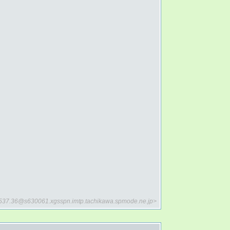
i/537.36@s630061.xgsspn.imtp.tachikawa.spmode.ne.jp>