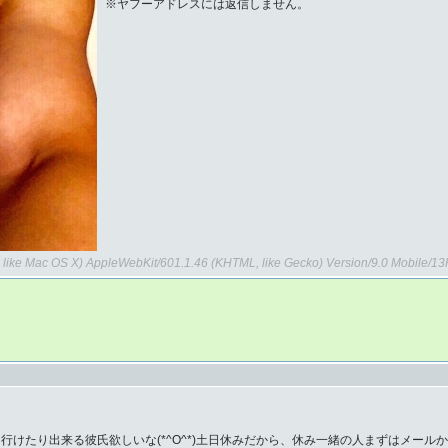
※ヤフーアドレスには返信しません。
 like Mac OS X) AppleWebKit/601.1.46 (KHTML, like Gecko) Version/9.0 Mobile/1
行けたり出来る彼氏欲しいな(*^O^*)土日休みだから、休み一緒の人まずはメールから