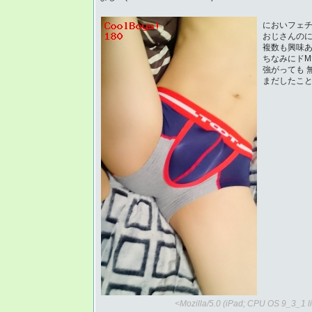
においフェ
おじさんの
複数も興味
ちなみにド
強がっても 
まだしたこ
<Mozilla/5.0 (iPad; CPU OS 9_3_1 