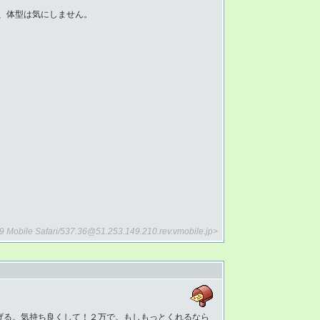
、体型は気にしません。
89 Mobile Safari/537.36@51.253.149.210.rev.vmobile.jp>
げる。気持ち良くして！２万で。もしもっとくれるなら