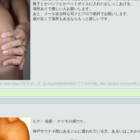
靴下とかパンツとかペットボトルに入れたおしっこあげる。
場所ありで優しい人お願いします。
あと、メール送る時も写メとプロフ絶対でお願いします。
歳が近くて場所もあるならもっと嬉しいです。
sh; Intel Mac OS X 10_11_6) AppleWebKit/601.7.7 (KHTML, like Gecko) Version/9.
ヒゲ・ 短髪・ ケツモロ感ウケ。
神戸サウナ４階にあるジムに通われている方、あるいはこれか