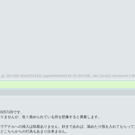
; ja-jp; SH-09D Build/S4190) AppleWebKit/534.30 (KHTML, like Gecko) Version/4.
5/57/28です。
ありませんが、色々責められている所を想像すると興奮します。
のでアナルへの挿入は執着ありません。好きであれば、舐めたり指を入れてもらって
などこちらからの行為もあまり出来ません。