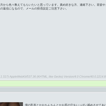
の方から色々教えてもらいたいと思っています。責め好きな方、連絡下さい。容姿や
らの返信になるので、メールの拒否設定ご注意下さい。
.B.1.317) AppleWebKit/537.36 (KHTML, like Gecko) Version/4.0 Chrome/40.0.2214.
僕の乳首とかおちんちんとかお尻の穴をいっぱい舐めさせてあ