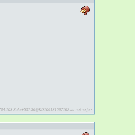
2704.103 Safari/537.36@KD106181067192.au-net.ne.jp>