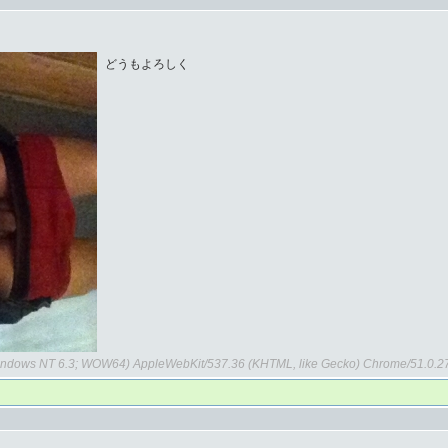
どうもよろしく
Windows NT 6.3; WOW64) AppleWebKit/537.36 (KHTML, like Gecko) Chrome/51.0.