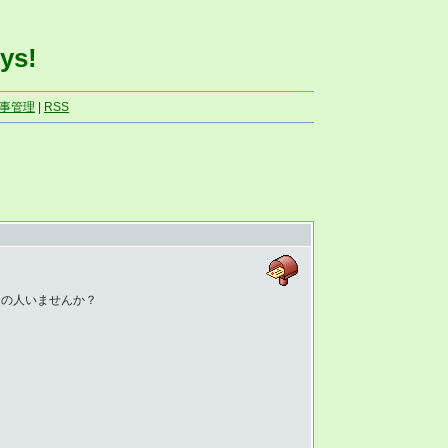
ys!
事管理
|
RSS
じの人いませんか？