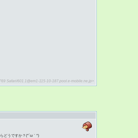
3F69 Safari/601.1@em1-115-10-187.pool.e-mobile.ne.jp>
どうですか？(*´ω｀*)