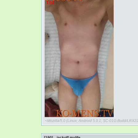
<Mozilla/5.0 (Linux; Android 5.0.1; SC-01G Build/LR
[190] jackoff mylife