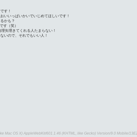
チです！
においいっぱいかいでいじめてほしいです！
あるかも？
Mです（笑）
無理矢理きてくれる人たまらない！
とないので、それでもいい人！
like Mac OS X) AppleWebKit/601.1.46 (KHTML, like Gecko) Version/9.0 Mobile/1