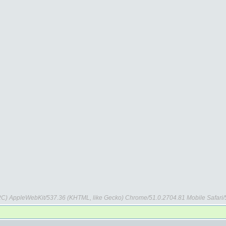
X22C) AppleWebKit/537.36 (KHTML, like Gecko) Chrome/51.0.2704.81 Mobile Safar